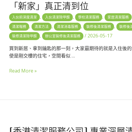
「新家」真正清到位
,
,
,
入伙前深度清潔
入伙清潔除甲醛
學校清潔服務
家居清潔服務
,
,
,
,
清潔報務
清潔方法
清潔消毒服務
裝修後清潔服務
裝修後
,
/
2026-05-17
裝修清潔除甲醛
辦公室裝修後清潔服務
買到新居、拿到鑰匙的那一刻，大家最期待的就是入住後的
使是剛交樓的住宅，空間看似 …
Read More »
[香港清潔服務公司] 專業深層