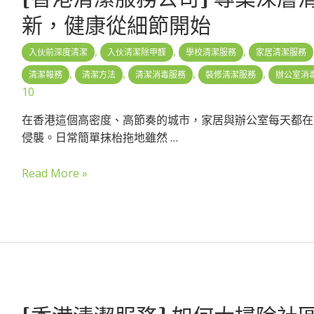
新，健康從細節開始
,
,
,
入伙前深度清潔
入伙清潔除甲醛
學校清潔服務
家居清潔服務
,
,
,
,
清潔報務
清潔方法
清潔消毒服務
裝修清潔服務
辦公室消
10
在香港這個高密度、高節奏的城市，家居與辦公室每天都在
侵襲。日常簡單抹枱拖地雖然 …
Read More »