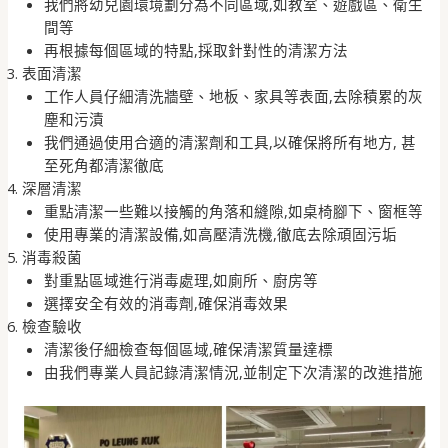
我們將幼兒園環境劃分為不同區域,如教室、遊戲區、衛生
間等
再根據每個區域的特點,採取針對性的清潔方法
表面清潔
工作人員仔細清洗牆壁、地板、家具等表面,去除積累的灰
塵和污漬
我們通過使用合適的清潔劑和工具,以確保將所有地方, 甚
至死角都清潔徹底
深層清潔
重點清潔一些難以接觸的角落和縫隙,如桌椅腳下、窗框等
使用專業的清潔設備,如高壓清洗機,徹底去除頑固污垢
消毒殺菌
對重點區域進行消毒處理,如廁所、廚房等
選擇安全有效的消毒劑,確保消毒效果
檢查驗收
清潔後仔細檢查每個區域,確保清潔質量達標
由我們專業人員記錄清潔情況,並制定下次清潔的改進措施