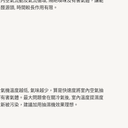
室內空氣流動及氣流循環, 隔絶嗅味及有害氣體，讓範
甲醛源頭, 時間較長作用有限。
冷氣機溫度越低, 氣味越少，算是快速度將室內空氣抽
釋有害氣體。最大問題會在關冷氣後, 室內溫度提濕度
重新被污染，建議加用抽濕機效果理想。