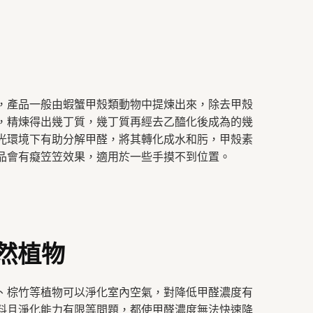
，產品一般由蝦蟹甲殼類動物中提煉出來，除去甲殼
，精煉得出幾丁質，幾丁質再經去乙醯化後成為的幾
光環境下有助分解甲醛，將其轉化成水和肟，甲殼素
品會有癡笠笠效果，適用於一些手摸不到位置。
天然植物
、棕竹等植物可以淨化室內空氣，對降低甲醛濃度有
料且淨化能力有限等問題，都使甲醛濃度無法快速降