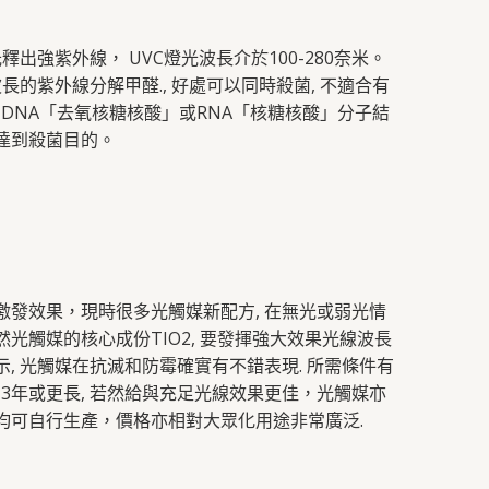
釋出強紫外線， UVC燈光波長介於100-280奈米。
長的紫外線分解甲醛., 好處可以同時殺菌, 不適合有
的DNA「去氧核糖核酸」或RNA「核糖核酸」分子結
達到殺菌目的。
激發效果，現時很多光觸媒新配方, 在無光或弱光情
當然光觸媒的核心成份TIO2, 要發揮強大效果光線波長
, 光觸媒在抗滅和防霉確實有不錯表現. 所需條件有
-3年或更長, 若然給與充足光線效果更佳，光觸媒亦
均可自行生產，價格亦相對大眾化用途非常廣泛.