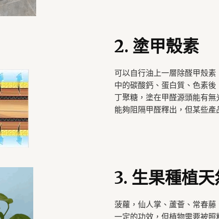
2. 塗甲殼素
可以自行油上一層除醛甲殼素
中的碳酸鈣、蛋白質、色素後
丁聚糖，塗在甲醛源頭能有無
能夠阻隔甲醛釋出，但某些產
3. 生果種植
菠蘿，仙人掌、蘆薈、常春藤
一定的功效，但植物需要被照