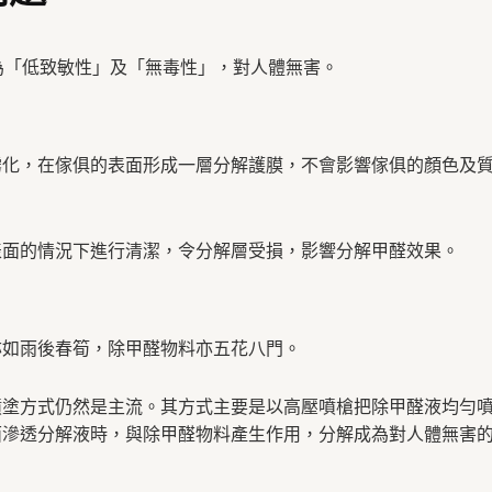
為「低致敏性」及「無毒性」，對人體無害。
霧化，在傢俱的表面形成一層分解護膜，不會影響傢俱的顏色及
表面的情況下進行清潔，令分解層受損，影響分解甲醛效果。
亦如雨後春筍，除甲醛物料亦五花八門。
噴塗方式仍然是主流。其方式主要是以高壓噴槍把除甲醛液均勻
面滲透分解液時，與除甲醛物料產生作用，分解成為對人體無害