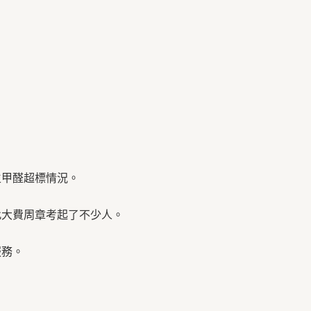
生甲醛超標情況。
此大費周章考起了不少人。
服務。