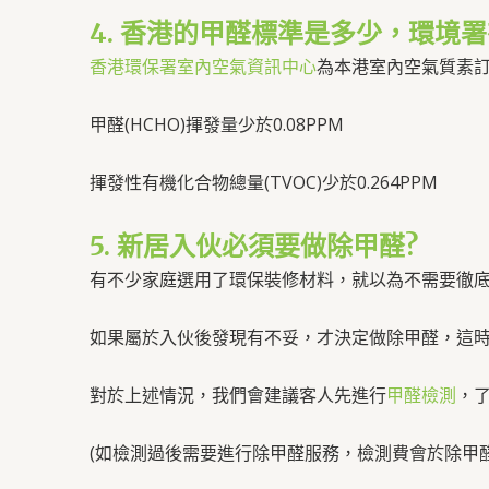
​4. 香港的甲醛標準是多少，環境
香港環保署室內空氣資訊中心
為本港室內空氣質素
甲醛(HCHO)揮發量少於0.08PPM
揮發性有機化合物總量(TVOC)少於0.264PPM
​5. 新居入伙必須要做除甲醛?
有不少家庭選用了環保裝修材料，就以為不需要徹
如果屬於入伙後發現有不妥，才決定做除甲醛，這
對於上述情況，我們會建議客人先進行
甲醛檢測
，
(如檢測過後需要進行除甲醛服務，檢測費會於除甲