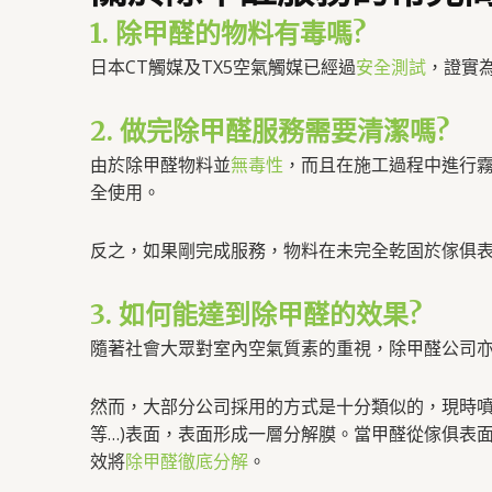
1. 除甲醛的物料有毒嗎?
日本CT觸媒及TX5空氣觸媒已經過
安全測試
，證實
​2. 做完除甲醛服務需要清潔嗎?
由於除甲醛物料並
無毒性
，而且在施工過程中進行
全使用。
反之，如果剛完成服務，物料在未完全乾固於傢俱
​3. 如何能達到除甲醛的效果?
隨著社會大眾對室內空氣質素的重視，除甲醛公司
然而，大部分公司採用的方式是十分類似的，現時
等…)表面，表面形成一層分解膜。當甲醛從傢俱表
效將
除甲醛徹底分解
。