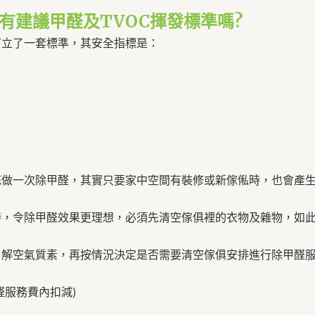
署有建議甲醛及TVOC揮發標準嗎?
訂立了一套標準，其安全指標是：
底做一次除甲醛，其實只要家中空間有裝修或新傢俬時，也會產
時，令除甲醛效果更理想，必須先清空傢俱裡的衣物及雜物，如
了解空氣質素，再按情況決定是否需要清空傢俱安排進行除甲醛
醛服務費內扣減)