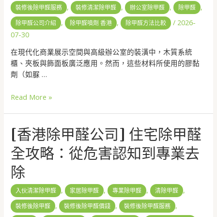
,
,
,
,
裝修後除甲醛服務
裝修清潔除甲醛
辦公室除甲醛
除甲醛
,
,
/
2026-
除甲醛公司介紹
除甲醛噴劑 香港
除甲醛方法比較
07-30
在現代化商業展示空間與高級辦公室的裝潢中，木質系統
櫃、夾板與飾面板廣泛應用。然而，這些材料所使用的膠黏
劑（如脲 …
Read More »
[香港除甲醛公司] 住宅除甲醛
全攻略：從危害認知到專業去
除
,
,
,
,
入伙清潔除甲醛
家居除甲醛
專業除甲醛
清除甲醛
,
,
,
裝修後除甲醛
裝修後除甲醛價錢
裝修後除甲醛服務