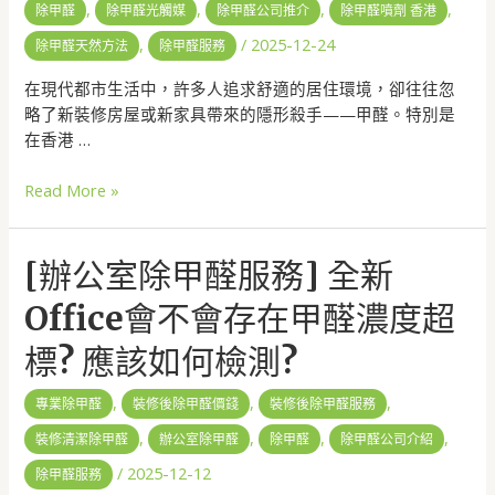
,
,
,
,
除甲醛
除甲醛光觸媒
除甲醛公司推介
除甲醛噴劑 香港
,
/
2025-12-24
除甲醛天然方法
除甲醛服務
在現代都市生活中，許多人追求舒適的居住環境，卻往往忽
略了新裝修房屋或新家具帶來的隱形殺手——甲醛。特別是
在香港 …
Read More »
[辦公室除甲醛服務] 全新
Office會不會存在甲醛濃度超
標? 應該如何檢測?
,
,
,
專業除甲醛
裝修後除甲醛價錢
裝修後除甲醛服務
,
,
,
,
裝修清潔除甲醛
辦公室除甲醛
除甲醛
除甲醛公司介紹
/
2025-12-12
除甲醛服務