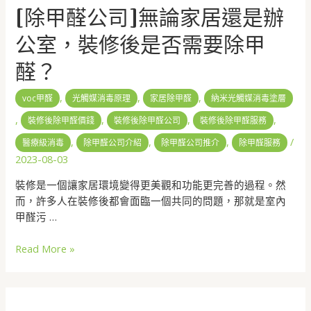
[除甲醛公司]無論家居還是辦
公室，裝修後是否需要除甲
醛？
,
,
,
voc甲醛
光觸媒消毒原理
家居除甲醛
納米光觸媒消毒塗層
,
,
,
,
裝修後除甲醛價錢
裝修後除甲醛公司
裝修後除甲醛服務
,
,
,
/
醫療級消毒
除甲醛公司介紹
除甲醛公司推介
除甲醛服務
2023-08-03
裝修是一個讓家居環境變得更美觀和功能更完善的過程。然
而，許多人在裝修後都會面臨一個共同的問題，那就是室內
甲醛污 …
Read More »