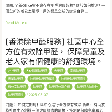
問題: 全新Office會不會存在甲醛濃度超標? 應該如何檢測? 一
個全新的辦公室環境，用的都是全新的辦公台凳 …
Read More »
[香港除甲醛服務] 社區中心全
方位有效除甲醛， 保障兒童及
老人家有個健康的舒適環境。
,
,
,
,
voc甲醛
入伙清潔除甲醛
去甲醛
家居除甲醛
,
,
,
專業除甲醛
裝修後除甲醛價錢
裝修後除甲醛服務
,
,
,
,
辦公室除甲醛
除甲醛
除甲醛公司介紹
除甲醛方法比較
/
2025-05-07
除甲醛服務
問題： 如何定期對社區中心進行全方位有效除甲醛， 有助於
為社區中心創造一個健康舒適的環境，特別是保障兒童和老