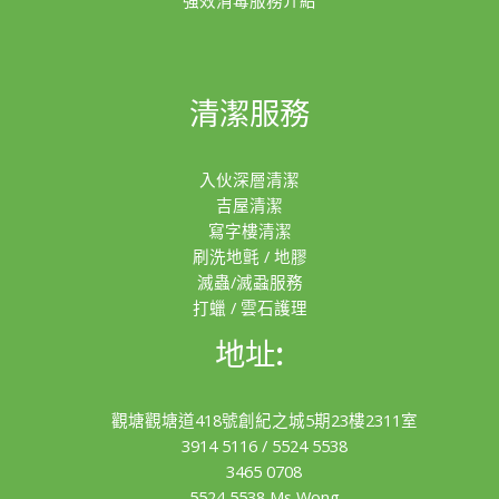
清潔服務
入伙深層清潔
吉屋清潔
寫字樓清潔
刷洗地氈 / 地膠
滅蟲/滅蝨服務
打蠟 / 雲石護理
地址:
觀塘觀塘道418號創紀之城5期23樓2311室
3914 5116
/
5524 5538
3465 0708
5524 5538 Ms Wong