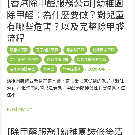
[香港除甲醛服務公司]幼稚園
除甲醛：為什麼要做？對兒童
有哪些危害？以及完整除甲醛
流程
,
,
,
,
家居除甲醛
寫字樓除甲醛
專業除甲醛
幼稚園除甲醛
,
,
,
幼稚園除甲醛服務
裝修後除甲醛
裝修後除甲醛服務
,
,
/
2026-04-17
裝修清潔除甲醛
除甲醛
除甲醛服務
幼稚園裝修或新購置家具後，家長最常感受到的就是「新味
道」。 但你聞到的只是表象：甲醛這類揮發性有害物質，往
往不 …
Read More »
[除甲醛服務]幼稚園裝修後清