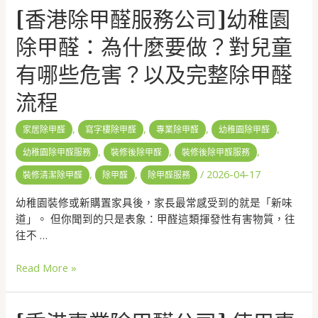
[香港除甲醛服務公司]幼稚園
除甲醛：為什麼要做？對兒童
有哪些危害？以及完整除甲醛
流程
,
,
,
,
家居除甲醛
寫字樓除甲醛
專業除甲醛
幼稚園除甲醛
,
,
,
幼稚園除甲醛服務
裝修後除甲醛
裝修後除甲醛服務
,
,
/
2026-04-17
裝修清潔除甲醛
除甲醛
除甲醛服務
幼稚園裝修或新購置家具後，家長最常感受到的就是「新味
道」。 但你聞到的只是表象：甲醛這類揮發性有害物質，往
往不 …
Read More »