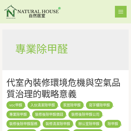
專業除甲醛
代室內裝修環境危機與空氣品
質治理的戰略意義
,
,
,
,
voc甲醛
入伙清潔除甲醛
家居除甲醛
寫字樓除甲醛
,
,
,
專業除甲醛
裝修後除甲醛價錢
裝修後除甲醛公司
,
,
,
,
裝修後除甲醛服務
裝修清潔除甲醛
辦公室除甲醛
除甲醛