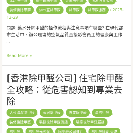
家居除甲醛
寫字樓除甲醛
專業除甲醛
清潔消毒服務
,
,
,
/
2025-
裝修後除甲醛
辦公室除甲醛
除甲醛
除甲醛服務
12-29
問題: 藥水分解甲醛的操作流程與注意事項有哪些? 在現代都
市生活中，辦公環境的空氣品質直接影響員工的健康與工作
…
Read More »
[香港除甲醛公司] 住宅除甲醛
全攻略：從危害認知到專業去
除
,
,
,
,
入伙清潔除甲醛
家居除甲醛
專業除甲醛
清除甲醛
,
,
,
裝修後除甲醛
裝修後除甲醛價錢
裝修後除甲醛服務
,
,
,
,
除甲醛
除甲醛光觸媒
除甲醛公司推介
除甲醛噴劑 香港