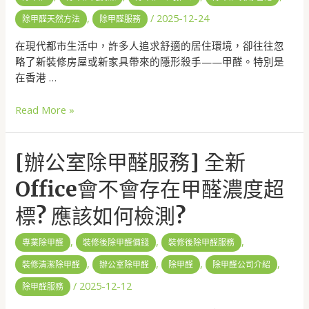
,
/
2025-12-24
除甲醛天然方法
除甲醛服務
在現代都市生活中，許多人追求舒適的居住環境，卻往往忽
略了新裝修房屋或新家具帶來的隱形殺手——甲醛。特別是
在香港 …
Read More »
[辦公室除甲醛服務] 全新
Office會不會存在甲醛濃度超
標? 應該如何檢測?
,
,
,
專業除甲醛
裝修後除甲醛價錢
裝修後除甲醛服務
,
,
,
,
裝修清潔除甲醛
辦公室除甲醛
除甲醛
除甲醛公司介紹
/
2025-12-12
除甲醛服務