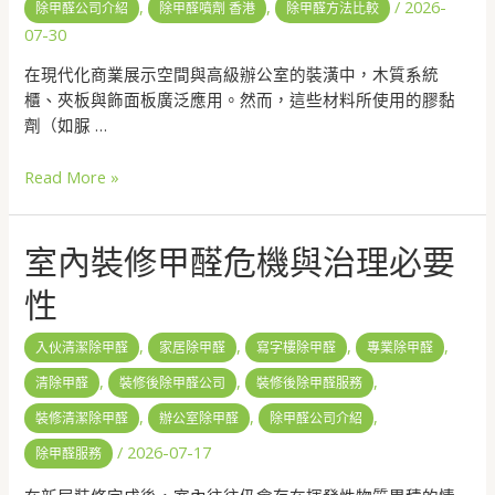
,
,
/
2026-
除甲醛公司介紹
除甲醛噴劑 香港
除甲醛方法比較
07-30
在現代化商業展示空間與高級辦公室的裝潢中，木質系統
櫃、夾板與飾面板廣泛應用。然而，這些材料所使用的膠黏
劑（如脲 …
Read More »
室內裝修甲醛危機與治理必要
性
,
,
,
,
入伙清潔除甲醛
家居除甲醛
寫字樓除甲醛
專業除甲醛
,
,
,
清除甲醛
裝修後除甲醛公司
裝修後除甲醛服務
,
,
,
裝修清潔除甲醛
辦公室除甲醛
除甲醛公司介紹
/
2026-07-17
除甲醛服務