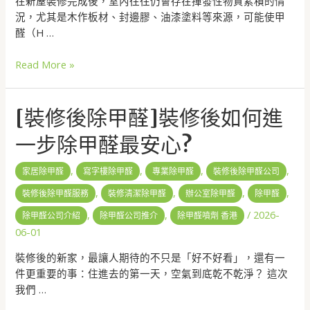
在新屋裝修完成後，室內往往仍會存在揮發性物質累積的情
況，尤其是木作板材、封邊膠、油漆塗料等來源，可能使甲
醛（H …
Read More »
[裝修後除甲醛]裝修後如何進
一步除甲醛最安心?
,
,
,
,
家居除甲醛
寫字樓除甲醛
專業除甲醛
裝修後除甲醛公司
,
,
,
,
裝修後除甲醛服務
裝修清潔除甲醛
辦公室除甲醛
除甲醛
,
,
/
2026-
除甲醛公司介紹
除甲醛公司推介
除甲醛噴劑 香港
06-01
裝修後的新家，最讓人期待的不只是「好不好看」，還有一
件更重要的事：住進去的第一天，空氣到底乾不乾淨？ 這次
我們 …