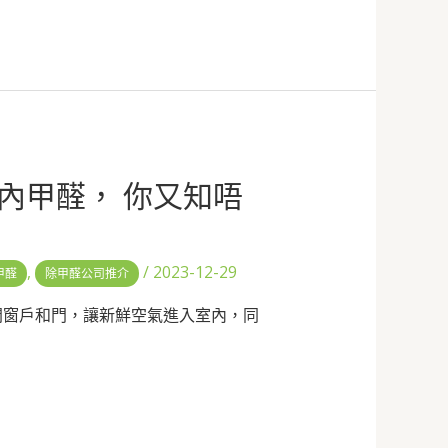
室內甲醛， 你又知唔
,
/
2023-12-29
甲醛
除甲醛公司推介
開窗戶和門，讓新鮮空氣進入室內，同