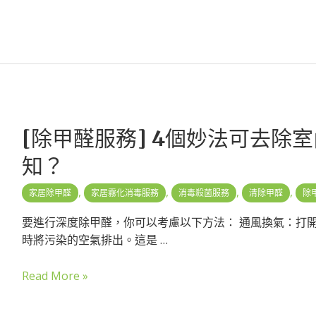
[除甲醛服務] 4個妙法可去除
知？
,
,
,
,
家居除甲醛
家居霧化消毒服務
消毒殺菌服務
清除甲醛
除
要進行深度除甲醛，你可以考慮以下方法： 通風換氣：打
時將污染的空氣排出。這是 …
Read More »