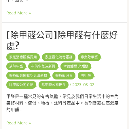
Read More »
[除甲醛公司]除甲醛有什麼好
處?
,
,
,
家居消毒服務費用
家居霧化消毒服務
專業除甲醛
,
,
,
清除甲醛
租借空氣清新機
空氣觸媒 光觸媒
,
,
,
醫療級光觸媒空氣清新機
醫療級消毒
除甲醛
,
/
2023-08-02
除甲醛公司介紹
除甲醛公司推介
甲醛是一種常見的有害氣體，常見於我們日常生活中的室內
裝修材料、傢俱、地板、涂料等產品中。長期暴露在高濃度
的甲醛 …
Read More »