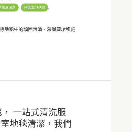
,
,
地毯清潔劑
蒸氣洗地毯機
除地毯中的頑固污漬、深層塵垢和藏
毯， 一站式清洗服
公室地毯清潔，我們