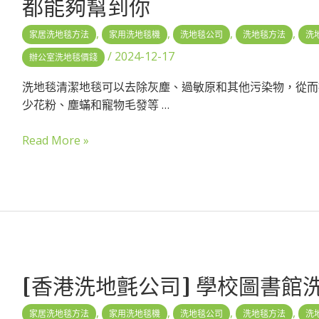
都能夠幫到你
,
,
,
,
家居洗地毯方法
家用洗地毯機
洗地毯公司
洗地毯方法
洗
/
2024-12-17
辦公室洗地毯價錢
洗地毯清潔地毯可以去除灰塵、過敏原和其他污染物，從而
少花粉、塵蟎和寵物毛發等 …
Read More »
[香港洗地氈公司] 學校圖書館
,
,
,
,
家居洗地毯方法
家用洗地毯機
洗地毯公司
洗地毯方法
洗