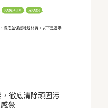
,
,
,
洗地毯清潔劑
清洗地氈
、徹底並保護地毯材質。以下是香港
潔，徹底清除頑固污
軟感覺