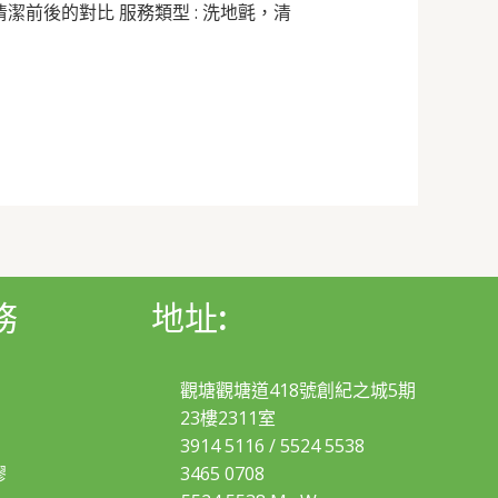
潔前後的對比 服務類型 : 洗地氈，清
務
地址:
觀塘觀塘道418號創紀之城5期
23樓2311室
3914 5116
/
5524 5538
膠
3465 0708