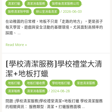
,
,
,
清潔打蠟
清潔消毒服務
裝修後清潔服務公司
,
/
2026-06-03
裝修清潔除甲醛
辦公室消毒清潔
在幼稚園的日常裡，地板不只是「走路的地方」，更是孩子
每天學習、遊戲與安全活動的基礎環境。尤其面對高頻率的
踩踏、 …
Read More »
[學校清潔服務]學校禮堂大清
潔+地板打蠟
,
,
,
,
地板打蠟
地板打蠟收費
學校地板打蠟
家居清潔服務
,
/
2024-08-28
清潔報務
清潔消毒服務
問題: [學校清潔服務]學校禮堂清潔+地板打蠟 學校清潔服務
的相關資訊： 服務類型 : 清潔 + 打蠟服務面積 …