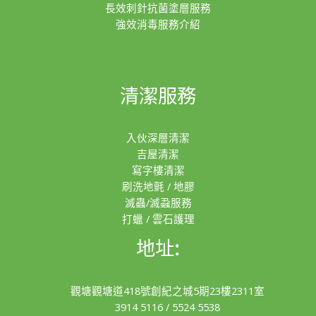
長效刺針抗菌塗層服務
強效消毒服務介紹
清潔服務
入伙深層清潔
吉屋清潔
寫字樓清潔
刷洗地氈 / 地膠
滅蟲/滅蝨服務
打蠟 / 雲石護理
地址:
觀塘觀塘道418號創紀之城5期23樓2311室
3914 5116
/
5524 5538