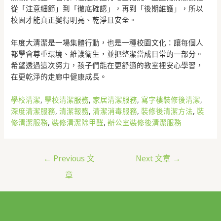
從「注意細節」到「徹底確認」，再到「後期維護」，所以
校園才能真正變得明亮、乾淨且安全。
年度大清潔是一場集體行動，也是一種校園文化：讓每個人
都學會尊重環境、維護衛生，並把整潔當成日常的一部分。
希望透過這次努力，孩子們能在更舒適的教室裡安心學習，
在更乾淨的走廊中健康成長。
學校清潔
, 
學校清潔服務
, 
家居清潔服務
, 
寫字樓裝修後清潔
, 
深度清潔服務
, 
清潔報務
, 
清潔消毒服務
, 
裝修後清潔方法
, 
裝
修清潔服務
, 
裝修清潔除甲醛
, 
辦公室裝修後清潔服務
←
Previous 文
Next 文章
→
章