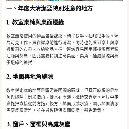
一、年度大清潔要特別注意的地方
1. 教室桌椅與桌面邊緣
教室最常使用的物品包括課桌、椅子扶手、抽屜把手等。照
片可見工作人員在課桌前進行清潔，同時也能看到桌上與桌
邊散落的布料、收納物品。這些區域容易因手部接觸而累積
油脂與灰塵，因此需要特別注意桌面、桌角、抽屜縫隙與椅
子邊緣的擦拭。
2. 地面與地角縫隙
教室與走廊的地面是髒污最明顯的區域，但真正麻煩的是地
角與縫隙：例如牆角、排水孔周邊、磁磚交界處。照片中走
廊拖把直接從前方拖到後方、地面形成水痕，顯示地面清潔
需要反覆清洗，並在最後確保表面乾燥，避免滑倒。
3. 窗戶、窗框與高處灰塵