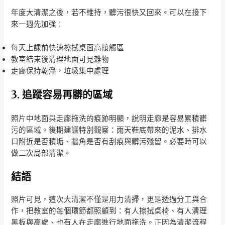
年度大清潔之後，若不維持，髒污很快又回來。可以在接下
來一週先加強：
每天上課前快速擦拭桌面高接觸區
教室結束後清理地面可見雜物
走廊保持乾淨，垃圾集中處理
3. 追蹤容易再髒的區域
照片中地面與走廊拖洗的痕跡明顯，說明走廊是容易累積髒
污的區域。後期建議特別觀察：雨天鞋底帶來的泥水、排水
口附近是否積垢、牆角是否有刮痕與髒污殘留。必要時可以
做二次局部清潔。
結語
照片可見，這次大清潔不僅是用力清掃，更是透過分工與合
作，把教室的每個環節都照顧到：有人擦拭桌椅、有人清理
黑板與高處、也有人在走廊進行地面拖洗。正因為清潔流程