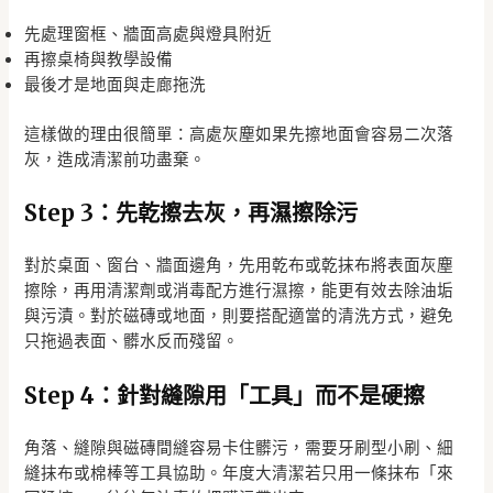
先處理窗框、牆面高處與燈具附近
再擦桌椅與教學設備
最後才是地面與走廊拖洗
這樣做的理由很簡單：高處灰塵如果先擦地面會容易二次落
灰，造成清潔前功盡棄。
Step 3：先乾擦去灰，再濕擦除污
對於桌面、窗台、牆面邊角，先用乾布或乾抹布將表面灰塵
擦除，再用清潔劑或消毒配方進行濕擦，能更有效去除油垢
與污漬。對於磁磚或地面，則要搭配適當的清洗方式，避免
只拖過表面、髒水反而殘留。
Step 4：針對縫隙用「工具」而不是硬擦
角落、縫隙與磁磚間縫容易卡住髒污，需要牙刷型小刷、細
縫抹布或棉棒等工具協助。年度大清潔若只用一條抹布「來