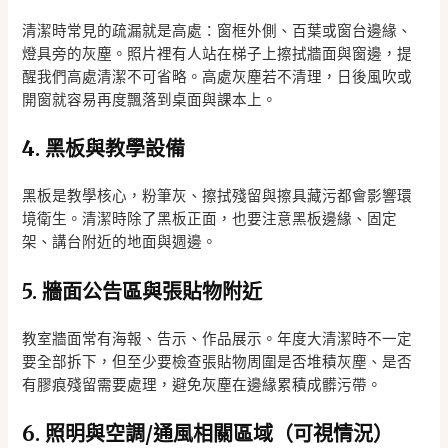
清潔時常見的疏漏就是高處：窗框外側、百葉或窗台邊緣、
燈具旁的灰塵。照片裡有人站在梯子上擦拭牆面與窗邊，提
醒我們高處清潔不可省略。高處灰塵若不清理，日後風吹或
開窗就容易再度飄落到桌面與課本上。
4. 黑板與教學設備
黑板是教學核心，粉筆灰、擦拭殘留與擦具藏污都會影響環
境衛生。清潔時除了黑板正面，也要注意黑板邊緣、固定
架、講台附近的地面與週邊。
5. 牆面公告區與張貼物附近
教室牆面常有海報、告示、作品展示。年度大清潔時不一定
要全部拆下，但至少要檢查張貼物周圍是否堆積灰塵、是否
有膠痕殘留需要處理，避免灰塵在邊緣累積成髒污帶。
6. 照明與空調/通風相關區域（可視情況）