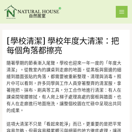
[學校清潔] 學校年度大清潔：把
每個角落都擦亮
隨著學期的節奏漸入尾聲，學校也迎來一年一度的「年度大
清潔」。從教室內的課桌到走廊的地面，從黑板與窗邊的細
縫到牆面張貼的角落，都需要被重新整理、清理與消毒。照
片中可以看到，許多同學與工作人員穿著整齊的清潔服，拿
著拖把、抹布、刷具等工具，分工合作地進行清潔：有人在
課桌間彎腰擦拭，有人爬上梯子處理高處的窗框與牆面，也
有人在走廊進行地面拖洗，讓整個校園在忙碌中呈現出共同
的成果。
這項大清潔不只是「看起來乾淨」而已，更重要的是把平常
容易忽略、但最容易積累髒污與細菌的地方徹底處理，讓孩