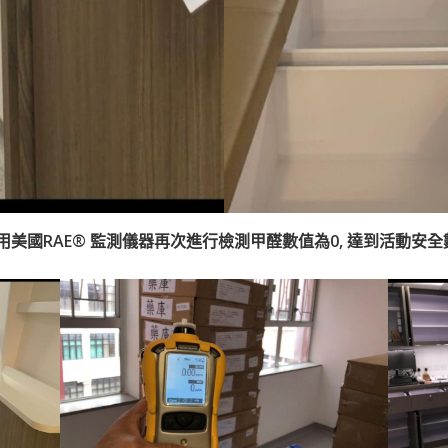
用美國RAE®️ 監測儀器再次進行檢測甲醛數值為0, 達到活動安