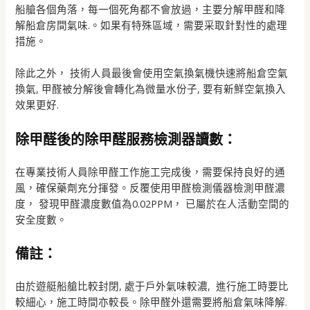
船艙各個角落，每一個死角都不會放過，主要分解甲醛和降
解船倉房間氣味.。如果有特殊區域，需要采取針對性的處理
措施。
除此之外， 技術人員最後會使用空氣換氣機快速將船倉空氣
換氣, 甲醛被分解後會轉化為微量水份子, 要有新鮮空氣換入
效果更好.
除甲醛後的除甲醛服務檢測器讀數：
在專業技術人員除甲醛工作施工完成後，需要保持良好的通
風，確保藥劑充分揮發。反覆使用甲醛檢測儀器檢測甲醛濃
度， 發現甲醛濃度數值為0.02PPM， 已屬於在人活動空間的
安全度數。
備註：
由於遊艇船艙比較封閉, 處于戶外氣味較濃, 進行施工時要比
較細心，施工時間亦較長。除甲醛外還需要將船倉氣味降解.