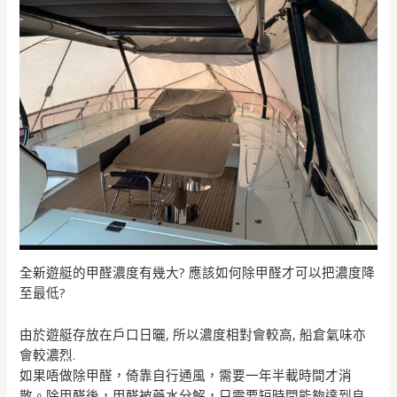
全新遊艇的甲醛濃度有幾大? 應該如何除甲醛才可以把濃度降
至最低?
由於遊艇存放在戶口日曬, 所以濃度相對會較高, 船倉氣味亦
會較濃烈.
如果唔做除甲醛，倚靠自行通風，需要一年半載時間才消
散。除甲醛後，甲醛被藥水分解，只需要短時間能夠達到良