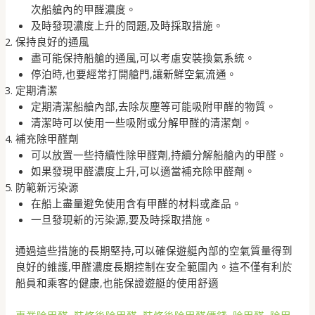
次船艙內的甲醛濃度。
及時發現濃度上升的問題,及時採取措施。
保持良好的通風
盡可能保持船艙的通風,可以考慮安裝換氣系統。
停泊時,也要經常打開艙門,讓新鮮空氣流通。
定期清潔
定期清潔船艙內部,去除灰塵等可能吸附甲醛的物質。
清潔時可以使用一些吸附或分解甲醛的清潔劑。
補充除甲醛劑
可以放置一些持續性除甲醛劑,持續分解船艙內的甲醛。
如果發現甲醛濃度上升,可以適當補充除甲醛劑。
防範新污染源
在船上盡量避免使用含有甲醛的材料或產品。
一旦發現新的污染源,要及時採取措施。
通過這些措施的長期堅持,可以確保遊艇內部的空氣質量得到
良好的維護,甲醛濃度長期控制在安全範圍內。這不僅有利於
船員和乘客的健康,也能保證遊艇的使用舒適