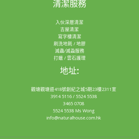
清潔服務
入伙深層清潔
吉屋清潔
寫字樓清潔
刷洗地氈 / 地膠
滅蟲/滅蝨服務
打蠟 / 雲石護理
地址:
觀塘觀塘道418號創紀之城5期23樓2311室
3914 5116
/
5524 5538
3465 0708
5524 5538 Ms Wong
info@naturalhouse.com.hk